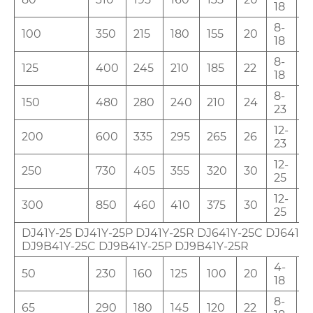
18
8-
100
350
215
180
155
20
3
18
8-
125
400
245
210
185
22
3
18
8-
150
480
280
240
210
24
4
23
12-
200
600
335
295
265
26
4
23
12-
250
730
405
355
320
30
4
25
12-
300
850
460
410
375
30
5
25
DJ41Y-25 DJ41Y-25P DJ41Y-25R DJ641Y-25C DJ641Y-
DJ9B41Y-25C DJ9B41Y-25P DJ9B41Y-25R
4-
50
230
160
125
100
20
2
18
8-
65
290
180
145
120
22
2