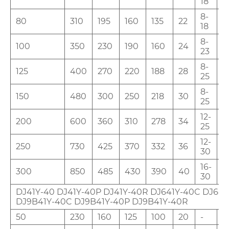
18
8-
80
310
195
160
135
22
2
18
8-
100
350
230
190
160
24
3
23
8-
125
400
270
220
188
28
3
25
8-
150
480
300
250
218
30
4
25
12-
200
600
360
310
278
34
4
25
12-
250
730
425
370
332
36
4
30
16-
300
850
485
430
390
40
5
30
DJ41Y-40 DJ41Y-40P DJ41Y-40R DJ641Y-40C DJ641
DJ9B41Y-40C DJ9B41Y-40P DJ9B41Y-40R
50
230
160
125
100
20
-
2