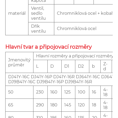
kapota
Ventil,
materiál
sedlo
Chromniklová ocel + kobalt
ventilu
Dřík
Chromniklová ocel
ventilu
Hlavní tvar a připojovací rozměry
Hlavní rozměry a připojovací rozměry
Jmenovitý
Z-
průměr
L
D
D1
D2
b
D
d
DJ41Y-16C DJ41Y-16P DJ41Y-16R DJ641Y-16C DJ641Y
DJ9B41Y-16C DJ9B41Y-16P DJ9B41Y-16R
4-
50
230
160
125
100
16
2
18
4-
65
290
180
145
120
18
2
18
4-
80
310
195
160
135
20
2