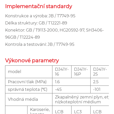
Implementační standardy
Konstrukce a výroba: JB / T7749-95
Délka struktury: GB / T12221-89
Konektor: GB / T9113-2000, HG20592-97, SH3406-
96GB / T12224-89
Kontrola a testování: JB / T7749-95
Výkonové parametry
DJ41Y-
DJ41Y-
DJ41Y-
model
16
16P
25
Pracovní tlak (MPa)
1.6
2.5
správná teplota (℃)
-45
-101
Zkapalněný zemní plyn, etyle
Vhodná média
nízkoteplotní médium
Karoserie,
LCB
LC3
LCB