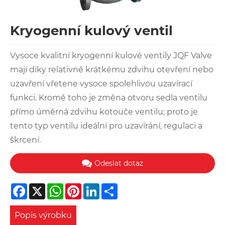
Kryogenní kulový ventil
Vysoce kvalitní kryogenní kulové ventily JQF Valve
mají díky relativně krátkému zdvihu otevření nebo
uzavření vřetene vysoce spolehlivou uzavírací
funkci. Kromě toho je změna otvoru sedla ventilu
přímo úměrná zdvihu kotouče ventilu; proto je
tento typ ventilu ideální pro uzavírání, regulaci a
škrcení.
Odeslat dotaz
Facebook
X
WhatsApp
Pinterest
LinkedIn
Share
Popis výrobku